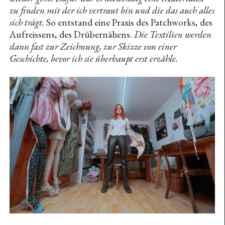
zu finden mit der ich vertraut bin und die das auch alles
Aline Sofie Rainer (Homestory)
sich trägt.
So entstand eine Praxis des Patchworks, des
Tobias Iszo (Homestory)
Aufreissens, des Drübernähens.
Die Textilien werden
dann fast zur Zeichnung, zur Skizze von einer
Mafia Tabak (Homestory)
Geschichte, bevor ich sie überhaupt erst erzähle.
Tipsy Tina
Violetta Ehnsperg (Homestory)
Biennale Matter of Art 2022
Claudia Bosse (Interview)
Die Anderen — Klaus Karlbauer
Electric Indigo (Homestory)
Rojin Sharafi (Interview)
Lisa Sifkovits (Homestory)
Dishes (Interview)