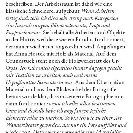
Works of Heart (1974–2022) — Sanja Iveković
beschreiben. Der Arbeitsraum ist dabei wie eine
klassische Schneiderei aufgebaut
Wenn Arbeiten
I wish i would have been a better friend to you —
fertig sind, teile ich diese sehr streng nach Kategorien
Fern
ein: Inszenierungen, Bühnenelemente, Props und
Eiko Gröschl (Homestory)
Puppenelemente.
Sie behält alle Arbeiten und Objekte
in der Hütte, weil diese wie ein Fundus funktioniert,
Marion Jambor (Homestory)
der immer wieder neu angeordnet wird. Angefangen
Memory Spaces — Rosa Andraschek
hat Anna Hostek mit Holz als Material. Auf dem
(werktitel : unbekannt) - box-shaped memories
Grundstück steht noch die Holzwerkstatt des Ur-
Opas.
Ich habe mich eigentlich immer dagegen gestellt
(wertitel:unbekannt) -reshaped memories
mit Textilien zu arbeiten, auch weil meine
ab tasten — Maximiliane Leni Armann
Urgroßmutter Schneiderin war.
Aus dem Übermaß an
Material und aus dem Blickwinkel der Fotografie
2022
heraus wurde klar, dass inszenierte Fotographie nur
waiting to be rendered forever more — Gedanken
dann funktioniere
wenn ich alles selbst bestimmen
zum Avatar LaTurbo Avedon
kann und deshalb habe ich angefangen jegliche
Elemente selbst zu machen. So bin ich wie zu einer Art
When does the figure go to sleep?
Wandertheater geworden, das nur ein Foto aufführt und
General Alert. Kriege, die nie enden
wieder geht. Dafür war es notwendig eine Materialist