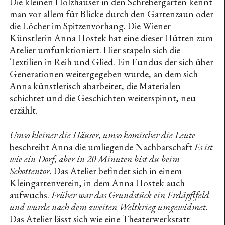
Die kleinen Holzhäuser in den Schrebergärten kennt
Jasmin Baumgartner (Homestory)
man vor allem für Blicke durch den Gartenzaun oder
Anna Zilahi- Missa Echologica
die Löcher im Spitzenvorhang. Die Wiener
Künstlerin Anna Hostek hat eine dieser Hütten zum
Dan Perjovschi - Wandzeichnungen
Atelier umfunktioniert. Hier stapeln sich die
TheSosung – “TheSosung II”
Textilien in Reih und Glied. Ein Fundus der sich über
Generationen weitergegeben wurde, an dem sich
2023
Anna künstlerisch abarbeitet, die Materialen
What remains for us but linger? - Chiara Bartl-Salvi
schichtet und die Geschichten weiterspinnt, neu
erzählt.
Sophie – Luise Passow (Homestory)
Christof Nardin (Homestory)
Umso kleiner die Häuser, umso komischer die Leute
Benedikt Muxel (Homestory)
beschreibt Anna die umliegende Nachbarschaft
Es ist
wie ein Dorf, aber in 20 Minuten bist du beim
Kiki Kogelnik - Now Is The Time
Schottentor.
Das Atelier befindet sich in einem
Mindless Machines. Über die Suche nach den
Kleingartenverein, in dem Anna Hostek auch
richtigen Worten – ohne ChatGPT
aufwuchs.
Früher war das Grundstück ein Erdäpflfeld
und wurde nach dem zweiten Weltkrieg umgewidmet.
(Salix babylonica)
Das Atelier lässt sich wie eine Theaterwerkstatt