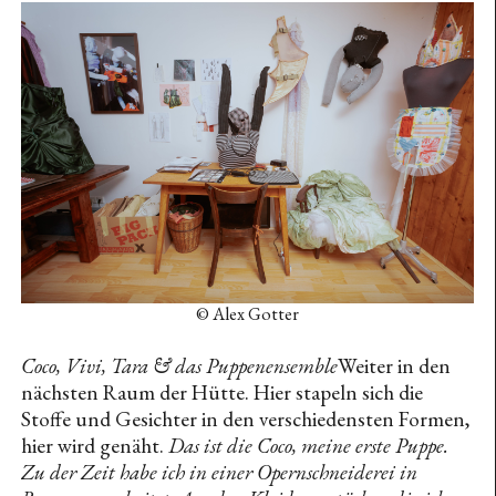
Karin Pliem (Homestory)
Lukas Gschwandtner (Homestory)
sitting on {..} — Maximiliane Leni Armann
Out of the Box — Gordon Matta-Clark
2021
Rosa Anschütz (Interview)
Anna Hostek (Homestory)
Latent Soils — Katrin Hornek
Semmering – Land, Besitz und Commons
© Alex Gotter
Anri Sala
Coco, Vivi, Tara & das Puppenensemble
Weiter in den
Hinter diesem Blatt ist nichts verborgen.
nächsten Raum der Hütte. Hier stapeln sich die
Stoffe und Gesichter in den verschiedensten Formen,
Macabre — Özgür Kar
hier wird genäht.
Das ist die Coco, meine erste Puppe.
Anna Hostek (Interview)
Zu der Zeit habe ich in einer Opernschneiderei in